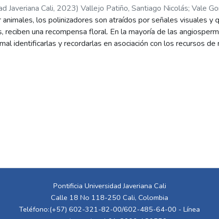
ad Javeriana Cali
,
2023
)
Vallejo Patiño, Santiago Nicolás
;
Vale Go
r animales, los polinizadores son atraídos por señales visuales y q
, reciben una recompensa floral. En la mayoría de las angiosperma
imal identificarlas y recordarlas en asociación con los recursos 
s del género Oncidium tienen heterantia: presentan dos tipos de 
 son las implicaciones reproductivas de este dimorfismo floral y 
 miméticos en los que participan estas especies. En este trabaj
s fértiles (más distales) y estériles (más proximales) de Oncidiu
 presencia en ecosistemas montanos. Las flores fértiles, con la a
 modelo de visión de las abejas y presentan estructuras especia
facilitan su recolecta por abejas del género Epicharis (confirmado
, aunque tienen un aroma similar al de las fértiles, son pequeñas,
oducen recompensas florales sustanciales y son poco atractivas p
e y es autoincompatible. Además, la tasa de visitas a sus flores 
e nublado. Esta orquídea comparte atributos florales, fenología, 
zador con la liana Stigmaphyllon echitoides. Ambas plantas pudie
Pontificia Universidad Javeriana Cali
ianos) junto a otras oncidíneas con flores tipo Oncidium. Una c
Calle 18 No 118-250 Cali, Colombia
icas y evolutivas de la heterantia en orquídeas requiere de estud
Teléfono:(+57) 602-321-82-00/602-485-64-00 - Línea