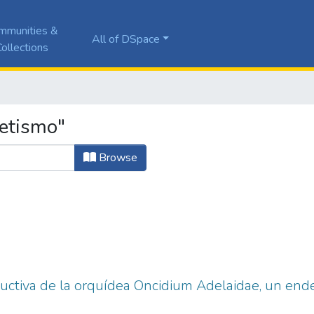
mmunities &
All of DSpace
ollections
etismo"
Browse
ductiva de la orquídea Oncidium Adelaidae, un en