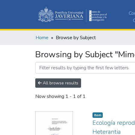
Co
C
Home
Browse by Subject
Browsing by Subject "Mim
All browse results
Now showing
1 - 1 of 1
Item
Ecología repro
Heterantia