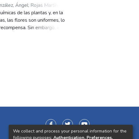
nzález, Ángel
;
Rojas Martín,
uímicas de las plantas y, en la
s, las flores son uniformes, lo
de recompensa. Sin embargo, algunas
flores en la misma inflorescencia.
cuál es su función en los
o se compararon los atributos
m adelaidae, un endemismo
rquitectura típica del género, son
lizadas que producen aceites como
 como su polinizador). En cambio,
 carecen de segmentos bien
ara las abejas. La orquídea no
es muy baja, en especial en
distribución espacial, rango
ran conformar sistemas miméticos
omprensión más completa de las
We collect and process your personal information for the
ios exhaustivos sobre las
following purposes:
Authentication, Preferences,