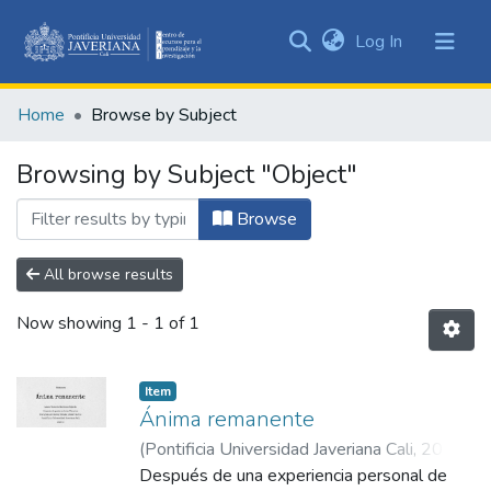
(current)
Log In
Communities
&
Home
Browse by Subject
Collections
All of DSpace
Browsing by Subject "Object"
Browse
All browse results
Now showing
1 - 1 of 1
Item
Ánima remanente
(
Pontificia Universidad Javeriana Cali
,
2025
)
Martínez Fajardo, Laura Victoria
Después de una experiencia personal de
;
Oviedo