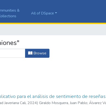
mmunities &
All of DSpace
ollections
niones"
Browse
licativo para el análisis de sentimiento de reseñas
ad Javeriana Cali
,
2024
)
Giraldo Mosquera, Juan Pablo
;
Álvarez Va