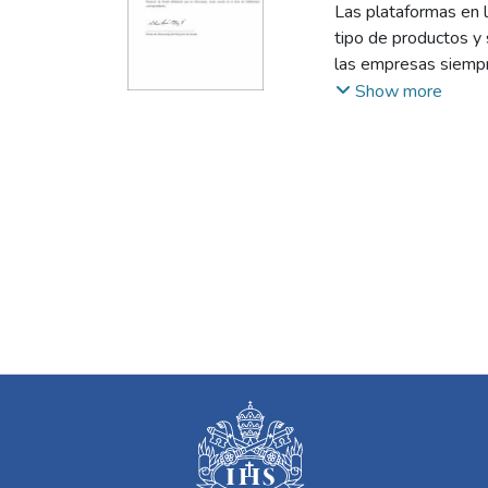
Las plataformas en l
tipo de productos y 
las empresas siempr
servicios que ofrece
Show more
comercial.
En el presente traba
sentimiento de text
prometedor de ellos 
modelo.