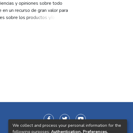
iencias y opiniones sobre todo
e en un recurso de gran valor para
es sobre los productos y/o
ipales en la actualidad a nivel
ción para la identificación del
donde se seleccionará el más
 los usuarios aprovechar dicho
We collect and process your personal information for the
following purposes:
Authentication, Preferences,