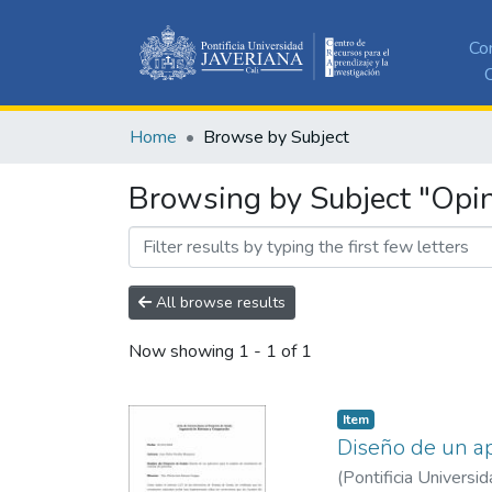
Co
C
Home
Browse by Subject
Browsing by Subject "Opi
All browse results
Now showing
1 - 1 of 1
Item
Diseño de un ap
(
Pontificia Universid