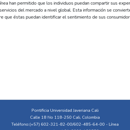
ínea han permitido que los individuos puedan compartir sus exper
servicios del mercado a nivel global. Esta información se conviert
e que éstas puedan identificar el sentimiento de sus consumidor
n. Es por eso que esta tarea representa uno de los intereses princ
jo de grado se evaluará el desempeño de tres modelos de clasifica
os extraídos de reseñas de películas de la plataforma IMDB. En 
para la posterior implementación de una aplicación que permita a
Pontificia Universidad Javeriana Cali
Calle 18 No 118-250 Cali, Colombia
Teléfono:(+57) 602-321-82-00/602-485-64-00 - Línea