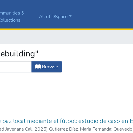
mmunities &
All of DSpace
ollections
ebuilding"
Browse
 paz local mediante el fútbol: estudio de caso en 
ad Javeriana Cali
,
2025
)
Gutiérrez Díaz, María Fernanda
;
Quevedo 