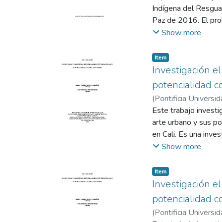
Indígena del Resguar
Paz de 2016. El prob
perpetuado la margin
Show more
papel crucial en la 
mediante la protecci
Item
la autonomía territo
Investigación e
entre 2016 y 2024. 
potencialidad c
resultados indican qu
(
Pontificia Universid
identidad cultural, 
Ana María
Este trabajo investig
territorial es esenc
arte urbano y sus po
paz duradera. Se rec
en Cali. Es una inve
autogobierno, asegu
sociales y políticos
Show more
Para el desarrollo de
con la construcción de
Item
por el gobierno local
Investigación e
iniciativa comunitari
potencialidad c
2021. Durante las en
(
Pontificia Universid
distintos entendimie