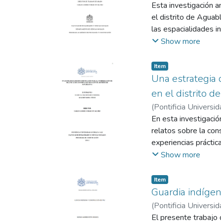
Tovar, Carlos André
Esta investigación a
el distrito de Aguabl
las espacialidades i
y jugadoras del equi
Show more
estudio de caso. Se 
audiovisuales. La in
Item
categorías: temporal
Una estrategia 
procesos de transform
en el distrito 
práctica permite que
(
Pontificia Universid
activamente en su en
Andrés
En esta investigaci
reconocimiento insti
relatos sobre la con
psicosocial y comuni
experiencias práctic
inclusión social y el
narrativas y su impa
Show more
estéticas sobre el 
transmedia que fome
Item
en el oriente de Cali.
Guardia indígen
(
Pontificia Universid
El presente trabajo d