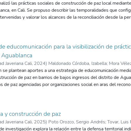
s
nalizó las prácticas sociales de construcción de paz local mediant
anca, en Cali. Se propuso describir las temporalidades que configur
ntervenidas y valorar los alcances de la reconciliación desde la pe
po Argentinos Junior Nuevo Latir. (b) Método: Se utilizó un enfoq
aplicaron entrevistas semiestructuradas, recorridos guiados y an
formación fue transcrita, categorizada y analizada mediante el soft
idades, espacialidad y reconciliación. (c) Resultados: Se identifi
de educomunicación para la visibilización de prácti
ación subjetiva, resignificación del territorio y fortalecimiento d
de Aguablanca
 las jóvenes proyecten nuevos futuros, gestionan conflictos de ma
ad Javeriana Cali
,
2024
)
Maldonado Córdoba, Izabella
;
Mora Vélez
torno. No obstante, se evidenció una débil presencia estatal y 
ón se plantean aportes a una estrategia de educomunicación medi
tucional. (d) Conclusión: El fútbol femenino comunitario se conso
strucción de paz en barrios de bajos ingresos del distrito de Agua
cativa para la construcción de paz en contextos vulnerables. Fav
as de paz agenciadas por organizaciones social en aras del recon
 restablecimiento del tejido comunitario en territorios afectados por
cto. Acto seguido, se producen textualidades sonoras y audiovis
espacio habitado. Finalmente, estos procesos son integrados en u
nta una opinión informada sobre los esfuerzos para fomentar co
a y construcción de paz
ad Javeriana Cali
,
2025
)
Poto Orozco, Sergio Andrés
;
Tovar, Luis
e investigación explora la relación entre la defensa territorial in