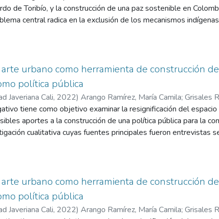
do de Toribío, y la construcción de una paz sostenible en Colomb
lema central radica en la exclusión de los mecanismos indígenas e
alización histórica de estas comunidades. La hipótesis sostiene 
agenda de enfoque diferencial en derechos humanos, contribuyendo
ón de derechos colectivos, la integración en sistemas de justicia 
rial. El objetivo es analizar cómo estas prácticas han impactado en
l arte urbano como herramienta de construcción de 
La metodología adoptada es cualitativa, incluyendo revisión doc
omo política pública
e la Guardia Indígena no solo protege el territorio, sino que tambi
ad Javeriana Cali
,
2022
)
Arango Ramírez, María Camila
;
Grisales R
actuando como un modelo de resistencia pacífica. Las conclusione
ativo tiene como objetivo examinar la resignificación del espacio 
ial para la paz, que reconozca y respete los derechos indígenas c
sibles aportes a la construcción de una política pública para la co
omienda que las políticas públicas incluyan la voz de las comuni
stigación cualitativa cuyas fuentes principales fueron entrevistas
rando que sus derechos sean protegidos y respetados.
 clave, así como la revisión de fuentes primarias y secundarias q
 la investigación, se estudiaron 4 tipos de iniciativas artísticas 
 paz en la ciudad de Cali: una iniciativa pública, el festival de gráf
; una iniciativa del sector privado, el museo al aire libre Muli; el 
l arte urbano como herramienta de construcción de 
a; y la Pintatón ‘Pintando Memoria’, una iniciativa emergente en l
omo política pública
trevistas se evidenciaron los distintos abordajes a los proyecto
ad Javeriana Cali
,
2022
)
Arango Ramírez, María Camila
;
Grisales R
ntos del “arte” como herramienta de política social. Además, los 