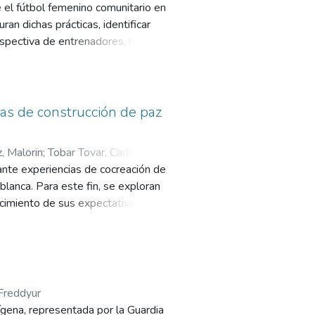
e el fútbol femenino comunitario en
an dichas prácticas, identificar
rspectiva de entrenadores, líderes
ue cualitativo con diseño de
álisis de documentos
ware Atlas.ti, con base en tres
có que el fútbol femenino promueve
cas de construcción de paz
e vínculos comunitarios. Esta
nera pacífica y participan
, Malorin
;
Tobar Tovar, Carlos
la necesidad de mayor
ante experiencias de cocreación de
lida como una herramienta
blanca. Para este fin, se exploran
orece el empoderamiento juvenil, la
ocimiento de sus expectativas
 la violencia.
uales que comunican narraciones y
na estrategia de comunicación
nvivencias posibles y deseables
 Freddyur
dígena, representada por la Guardia