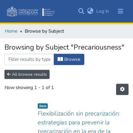
(current)
Log In
Communities
&
Home
Browse by Subject
Collections
All of DSpace
Browsing by Subject "Precariousness"
Browse
All browse results
Now showing
1 - 1 of 1
Item
Flexibilización sin precarización:
estrategias para prevenir la
precarización en la era de la