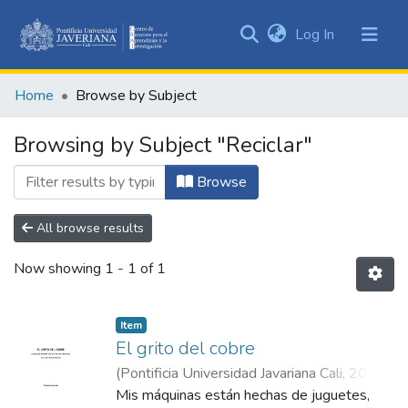
(current)
Log In
Communities
&
Home
Browse by Subject
Collections
All of DSpace
Browsing by Subject "Reciclar"
Browse
All browse results
Now showing
1 - 1 of 1
Item
El grito del cobre
(
Pontificia Universidad Javariana Cali
,
2024
)
Muñoz Moncayo, Juan José
Mis máquinas están hechas de juguetes,
;
Gómez