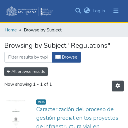
(current)
Log In
Communities
&
Home
Browse by Subject
Collections
All of DSpace
Browsing by Subject "Regulations"
Browse
All browse results
Now showing
1 - 1 of 1
Item
Caracterización del proceso de
gestión predial en los proyectos
de infraestructura vial en