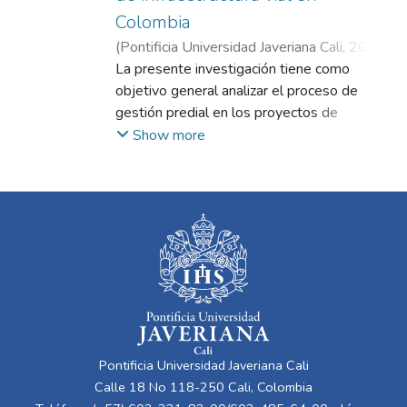
Colombia
(
Pontificia Universidad Javeriana Cali
,
2024
)
Ruano Sánchez, Daniela Fernanda
La presente investigación tiene como
;
Ospina
Mena, Jesús Marino
objetivo general analizar el proceso de
gestión predial en los proyectos de
infraestructura vial en Colombia,
Show more
identificando los componentes técnicos,
socioeconómicos y legales involucrados.
Adicionalmente, la metodología empleada
incluyó una revisión exhaustiva del marco
normativo vigente, estudios de caso de
proyectos emblemáticos como la Ruta del
Sol y los proyectos de Cuarta Generación,
así como el análisis documental de fichas
prediales, diagnósticos socioeconómicos y
ambientales. En efecto, los hallazgos
Pontificia Universidad Javeriana Cali
principales revelaron que la gestión predial
Calle 18 No 118-250 Cali, Colombia
es un proceso complejo y multifacético, que