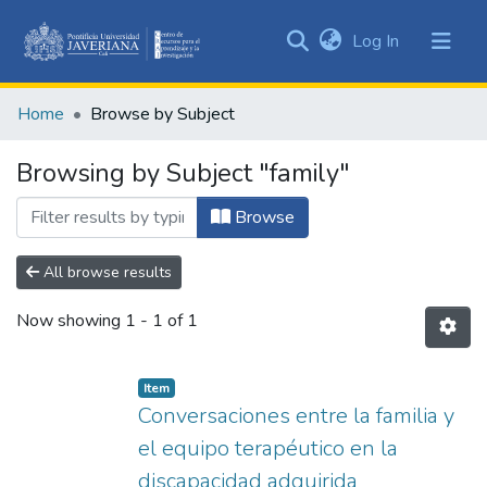
(current)
Log In
Communities
&
Home
Browse by Subject
Collections
All of DSpace
Browsing by Subject "family"
Browse
All browse results
Now showing
1 - 1 of 1
Item
Conversaciones entre la familia y
el equipo terapéutico en la
discapacidad adquirida