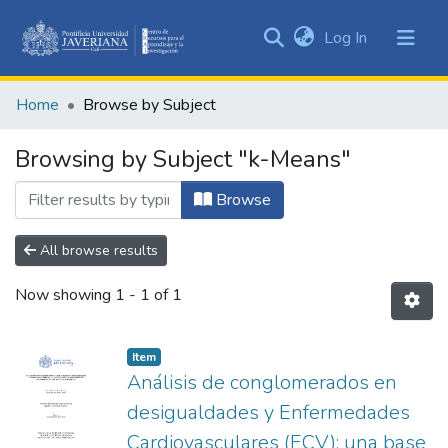
(current)
Log In
Communities
&
Home
Browse by Subject
Collections
All of DSpace
Browsing by Subject "k-Means"
Browse
All browse results
Now showing
1 - 1 of 1
Item
Análisis de conglomerados en
desigualdades y Enfermedades
Cardiovasculares (ECV): una base