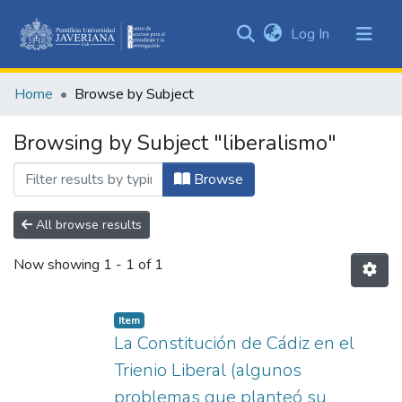
(current)
Log In
Communities
&
Home
Browse by Subject
Collections
All of DSpace
Browsing by Subject "liberalismo"
Browse
All browse results
Now showing
1 - 1 of 1
Item
La Constitución de Cádiz en el
Trienio Liberal (algunos
problemas que planteó su