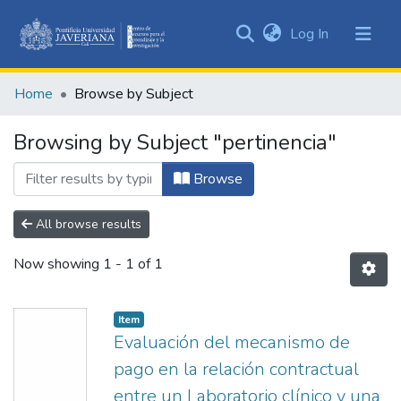
(current)
Log In
Communities
&
Home
Browse by Subject
Collections
All of DSpace
Browsing by Subject "pertinencia"
Browse
All browse results
Now showing
1 - 1 of 1
Item
Evaluación del mecanismo de
pago en la relación contractual
entre un Laboratorio clínico y una