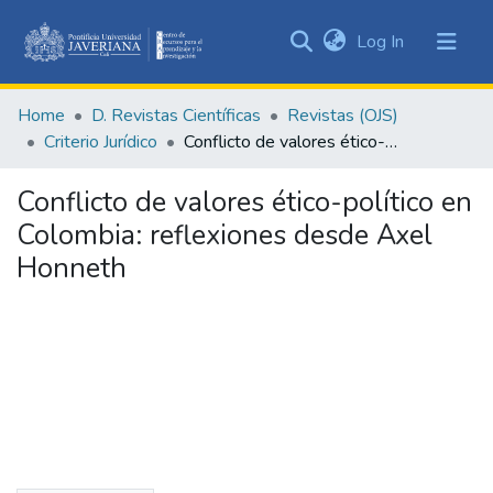
(current)
Log In
Communities
&
Home
D. Revistas Científicas
Revistas (OJS)
Collections
Criterio Jurídico
Conflicto de valores ético-político en Colombia: reflexiones desde Axel Honneth
All of DSpace
Conflicto de valores ético-político en
Statistics
Colombia: reflexiones desde Axel
Honneth