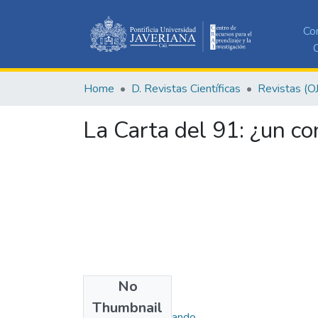
Co
C
Home
D. Revistas Científicas
Revistas (O
La Carta del 91: ¿un con
No
Authors
Thumbnail
Llano Ángel, Hernando