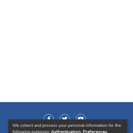
We collect and process your personal information for the
following purposes:
Authentication, Preferences,