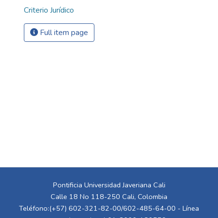
Criterio Jurídico
Full item page
Pontificia Universidad Javeriana Cali
Calle 18 No 118-250 Cali, Colombia
Teléfono:(+57) 602-321-82-00/602-485-64-00 - Línea