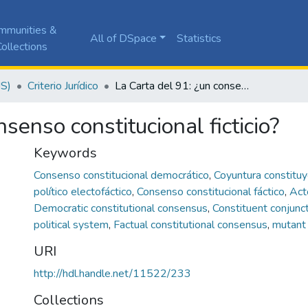
mmunities &
All of DSpace
Statistics
ollections
JS)
Criterio Jurídico
La Carta del 91: ¿un consenso constitucional ficticio?
senso constitucional ficticio?
Keywords
Consenso constitucional democrático
,
Coyuntura constitu
político electofáctico
,
Consenso constitucional fáctico
,
Act
Democratic constitutional consensus
,
Constituent conjunc
political system
,
Factual constitutional consensus
,
mutant 
URI
http://hdl.handle.net/11522/233
Collections