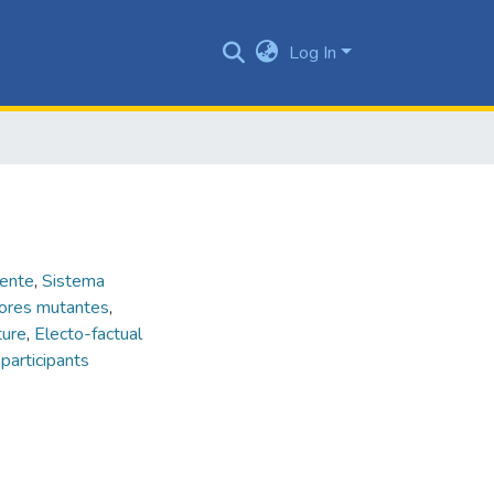
Log In
yente
,
Sistema
ores mutantes
,
ture
,
Electo-factual
participants