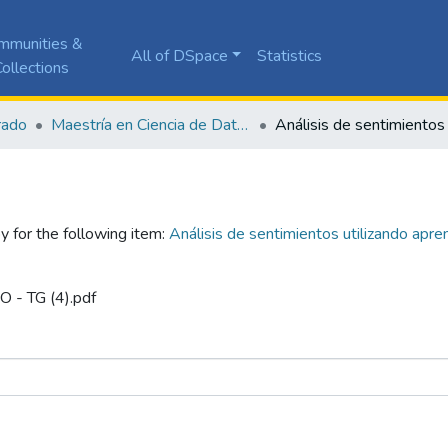
mmunities &
All of DSpace
Statistics
ollections
rado
Maestría en Ciencia de Datos
y for the following item:
Análisis de sentimientos utilizando apr
O - TG (4).pdf