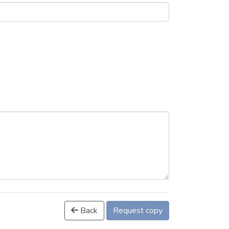
Back
Request copy