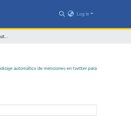
Log In
Análisis de sentimientos utilizando aprendizaje automático de menciones en twitter para la secretaría de movilidad de Bogotá
endizaje automático de menciones en twitter para