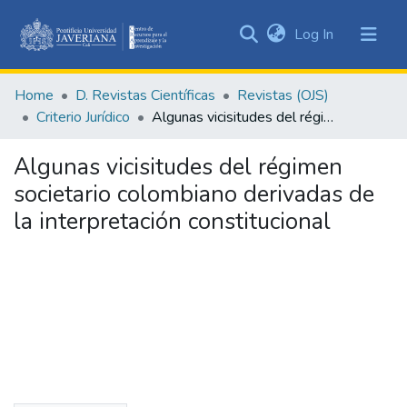
(current)
Log In
Communities
&
Home
D. Revistas Científicas
Revistas (OJS)
Collections
Criterio Jurídico
Algunas vicisitudes del régimen societario colombiano derivadas de la interpretación constitucional
All of DSpace
Algunas vicisitudes del régimen
Statistics
societario colombiano derivadas de
la interpretación constitucional