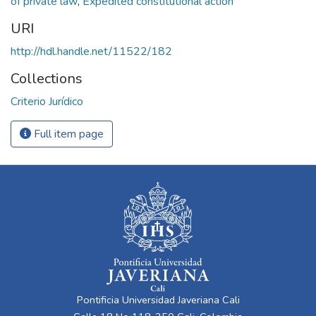
of private law
,
Expedited constitutional action
URI
http://hdl.handle.net/11522/182
Collections
Criterio Jurídico
Full item page
Pontificia Universidad Javeriana Cali