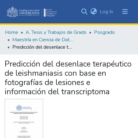
(current)
Log In
Communities
&
Home
A. Tesis y Trabajos de Grado
Posgrado
Collections
Maestría en Ciencia de Datos
All of DSpace
Predicción del desenlace terapéutico de leishmaniasis con base en fotografías de lesiones e información del transcriptoma
Statistics
Predicción del desenlace terapéutico
de leishmaniasis con base en
fotografías de lesiones e
información del transcriptoma