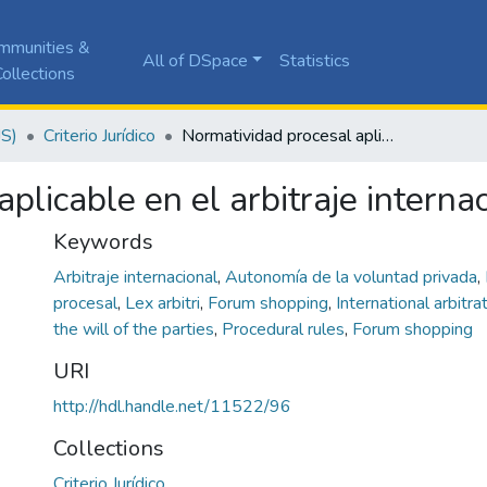
mmunities &
All of DSpace
Statistics
ollections
JS)
Criterio Jurídico
Normatividad procesal aplicable en el arbitraje internacional
plicable en el arbitraje interna
Keywords
Arbitraje internacional
,
Autonomía de la voluntad privada
,
procesal
,
Lex arbitri
,
Forum shopping
,
International arbitra
the will of the parties
,
Procedural rules
,
Forum shopping
URI
http://hdl.handle.net/11522/96
Collections
Criterio Jurídico