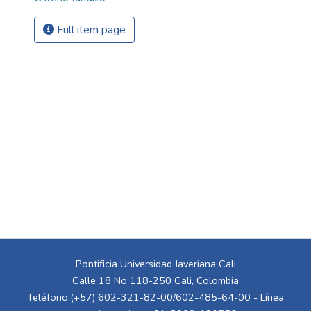
Full item page
Pontificia Universidad Javeriana Cali
Calle 18 No 118-250 Cali, Colombia
Teléfono:(+57) 602-321-82-00/602-485-64-00 - Línea