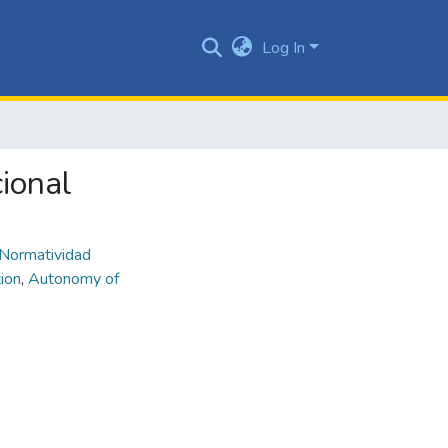
Log In
cional
Normatividad
tion
,
Autonomy of