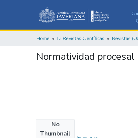
Co
C
Home
D. Revistas Científicas
Revistas (O
Normatividad procesal a
No
Authors
Thumbnail
Zappalá Sastoque, Francesco