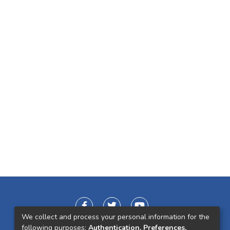
We collect and process your personal information for the
following purposes:
Authentication, Preferences,