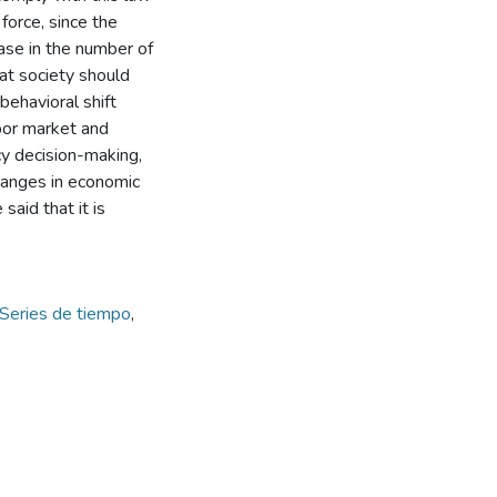
force, since the
ease in the number of
at society should
ehavioral shift
bor market and
cy decision-making,
hanges in economic
said that it is
Series de tiempo
,