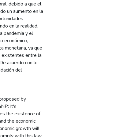
ral, debido a que el
ndo un aumento en la
ortunidades
ndo en la realidad.
a pandemia y el
to económico,
ica monetaria, ya que
 existentes entre la
 De acuerdo con lo
idación del
 proposed by
NP: It's
es the existence of
and the economic
economic growth will
 comply with this law