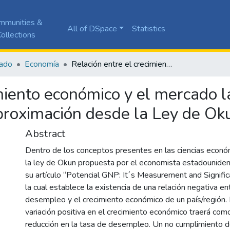
mmunities &
All of DSpace
Statistics
ollections
ado
Economía
Relación entre el crecimiento económico y el mercado laboral para el Distrito especial de Cali: Una aproximación desde la Ley de Okun
miento económico y el mercado la
aproximación desde la Ley de Ok
Abstract
Dentro de los conceptos presentes en las ciencias econó
la ley de Okun propuesta por el economista estadounide
su artículo “Potencial GNP: It´s Measurement and Signifi
la cual establece la existencia de una relación negativa en
desempleo y el crecimiento económico de un país/región. E
variación positiva en el crecimiento económico traerá co
reducción en la tasa de desempleo. Un no cumplimiento d