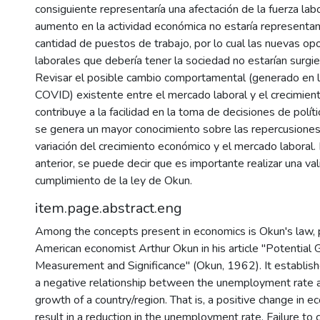
consiguiente representaría una afectación de la fuerza labo
aumento en la actividad económica no estaría representa
cantidad de puestos de trabajo, por lo cual las nuevas op
laborales que debería tener la sociedad no estarían surgie
Revisar el posible cambio comportamental (generado en l
COVID) existente entre el mercado laboral y el crecimien
contribuye a la facilidad en la toma de decisiones de polít
se genera un mayor conocimiento sobre las repercusiones
variación del crecimiento económico y el mercado laboral.
anterior, se puede decir que es importante realizar una val
cumplimiento de la ley de Okun.
item.page.abstract.eng
Among the concepts present in economics is Okun's law,
American economist Arthur Okun in his article "Potential G
Measurement and Significance" (Okun, 1962). It establish
a negative relationship between the unemployment rate 
growth of a country/region. That is, a positive change in 
result in a reduction in the unemployment rate. Failure to