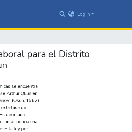
Log In
boral para el Distrito
un
micas se encuentra
nse Arthur Okun en
cance” (Okun, 1962)
tre la tasa de
s decir, una
mo consecuencia una
e esta ley por