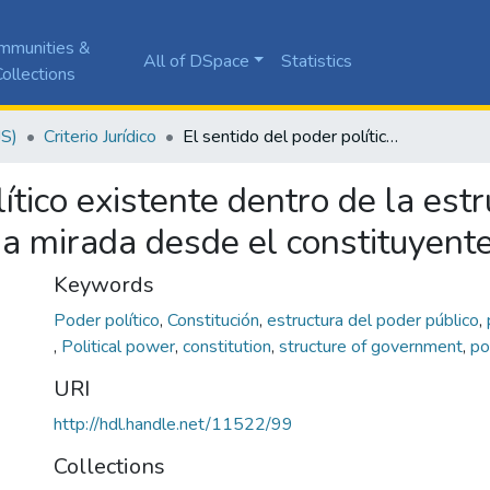
mmunities &
All of DSpace
Statistics
ollections
JS)
Criterio Jurídico
El sentido del poder político existente dentro de la estructura del poder estatal en Colombia: una mirada desde el constituyente como potencia
ítico existente dentro de la est
na mirada desde el constituyent
Keywords
Poder político
,
Constitución
,
estructura del poder público
,
,
Political power
,
constitution
,
structure of government
,
p
URI
http://hdl.handle.net/11522/99
Collections