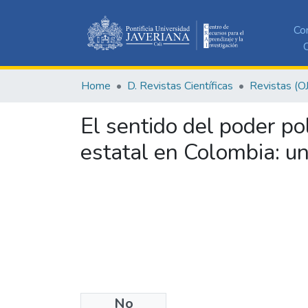
Co
C
Home
D. Revistas Científicas
Revistas (O
El sentido del poder pol
estatal en Colombia: u
No