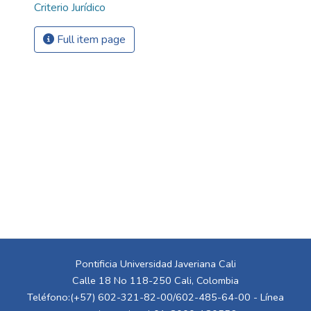
Criterio Jurídico
Full item page
Pontificia Universidad Javeriana Cali
Calle 18 No 118-250 Cali, Colombia
Teléfono:(+57) 602-321-82-00/602-485-64-00 - Línea