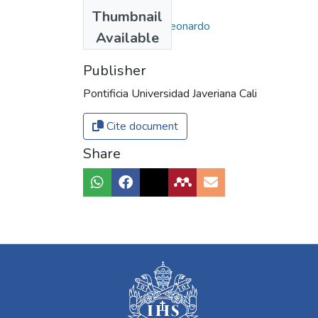
Authors
Thumbnail
Sabogal Murcia, Leonardo
Available
Publisher
Pontificia Universidad Javeriana Cali
Cite document
Share