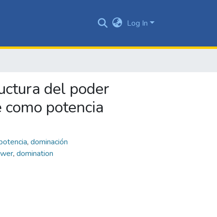
Log In
ructura del poder
e como potencia
potencia
,
dominación
ower
,
domination