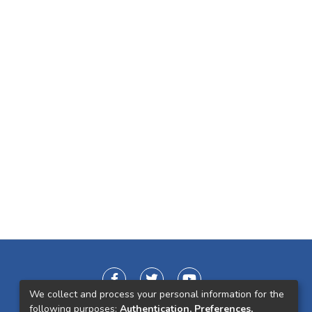
We collect and process your personal information for the
following purposes:
Authentication, Preferences,