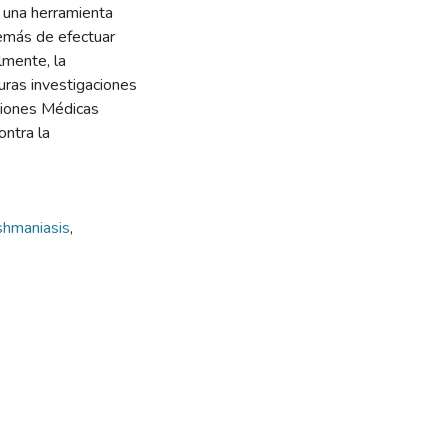
 una herramienta
demás de efectuar
lmente, la
uras investigaciones
ciones Médicas
ontra la
shmaniasis
,