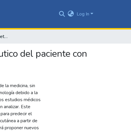
Log In
Modelo predictivo para determinar el desenlace terapéutico del paciente con leishmaniasis a partir de imágenes de lesiones
tico del paciente con
e la medicina, sin
nología debido a la
los estudios médicos
n analizar. Este
para predecir el
cutánea a partir de
irá proponer nuevos