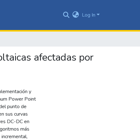
Log In
oltaicas afectadas por
mplementación y
imum Power Point
del punto de
en sus curvas
sores DC-DC en
algoritmos más
 incremental,