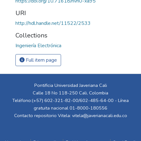
https://doi.org/10.71618/nvn0-xa95
URI
http://hdl.handle.net/11522/2533
Collections
Ingeniería Electrónica
Full item page
Pontificia Universidad Javeriana Cali
Calle 18 No 118-250 Cali, Colombia
Teléfono:(+57) 602-321-82-00/602-485-64-00 - Línea
gratuita nacional 01-8000-180556
Contacto repositorio Vitela:
vitela@javerianacali.edu.co