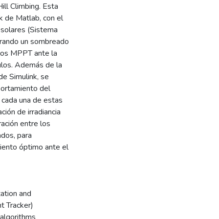
ill Climbing. Esta
k de Matlab, con el
 solares (Sistema
enerando un sombreado
itmos MPPT ante la
ulos. Además de la
de Simulink, se
ortamiento del
 cada una de estas
ción de irradiancia
ación entre los
ados, para
iento óptimo ante el
ation and
t Tracker)
 algorithms