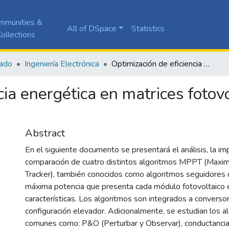
mmunities &
All of DSpace
Statistics
ollections
ado
Ingeniería Electrónica
Optimización de eficiencia energética en matrices fotovoltaicas afectadas por sombras parciales
cia energética en matrices fotov
Abstract
En el siguiente documento se presentará el análisis, la i
comparación de cuatro distintos algoritmos MPPT (Max
Tracker), también conocidos como algoritmos seguidores 
máxima potencia que presenta cada módulo fotovoltaico 
características. Los algoritmos son integrados a conver
configuración elevador. Adicionalmente, se estudian los 
comunes como: P&O (Perturbar y Observar), conductancia