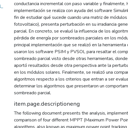
conductancia incremental con paso variable y finalmente, H
l_
implementación se realiza con ayuda del software Simulin
fin de estudiar qué sucede cuando una matriz de módulos
fotovoltaico), presenta perturbación en su irradiancia g
parcial. En concreto, se evaluó la influencia de los algor
pérdida de energía por sombreados parciales en los mód
principal implementación que se realizó en la herramienta 
usaron los software PSIM y PVSOL para resaltar el comp
sombreado parcial visto desde otras herramientas, donde
aportó resultados desde otra perspectiva ante la perturba
en los módulos solares. Finalmente, se realizó una compar
algoritmos respecto a los criterios que entran a ser evalu
determinar los algoritmos que presentaron un comportam
sombreado parcial.
item.page.descriptioneng
The following document presents the analysis, implement
comparison of four different MPPT (Maximum Power Poin
algorithms, also known as maximum power point tracking