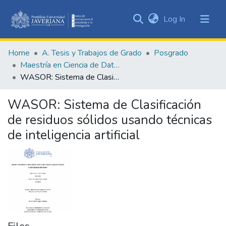
(current)
Log In
Communities
&
Home
A. Tesis y Trabajos de Grado
Posgrado
Collections
Maestría en Ciencia de Datos
All of DSpace
WASOR: Sistema de Clasificación de residuos sólidos usando técnicas de inteligencia artificial
Statistics
WASOR: Sistema de Clasificación
de residuos sólidos usando técnicas
de inteligencia artificial