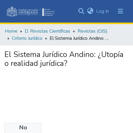
(current)
Log In
Communities
&
Home
D. Revistas Científicas
Revistas (OJS)
Collections
Criterio Jurídico
El Sistema Jurídico Andino: ¿Utopía o realidad jurídica?
All of DSpace
El Sistema Jurídico Andino: ¿Utopía
Statistics
o realidad jurídica?
No
Authors