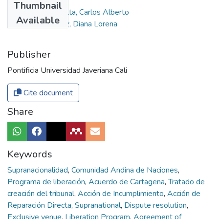
Thumbnail
Espíndola Scarpetta, Carlos Alberto
Available
Herrera Rodríguez, Diana Lorena
Publisher
Pontificia Universidad Javeriana Cali
Cite document
Share
Keywords
Supranacionalidad
,
Comunidad Andina de Naciones
,
Programa de liberación
,
Acuerdo de Cartagena
,
Tratado de
creación del tribunal
,
Acción de Incumplimiento
,
Acción de
Reparación Directa
,
Supranational
,
Dispute resolution
,
Exclusive venue
,
Liberation Program
,
Agreement of