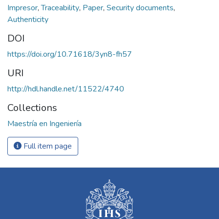
Impresor
,
Traceability
,
Paper
,
Security documents
,
Authenticity
DOI
https://doi.org/10.71618/3yn8-fh57
URI
http://hdl.handle.net/11522/4740
Collections
Maestría en Ingeniería
Full item page