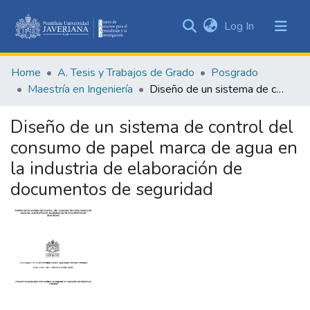
(current)
Log In
Communities
&
Home
A. Tesis y Trabajos de Grado
Posgrado
Collections
Maestría en Ingeniería
Diseño de un sistema de control del consumo de papel marca de agua en la industria de elaboración de documentos de seguridad
All of DSpace
Diseño de un sistema de control del
Statistics
consumo de papel marca de agua en
la industria de elaboración de
documentos de seguridad