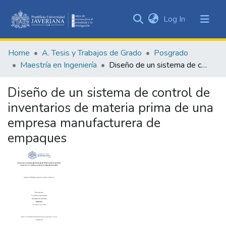
(current)
Log In
Communities
&
Home
A. Tesis y Trabajos de Grado
Posgrado
Collections
Maestría en Ingeniería
Diseño de un sistema de control de inventarios de materia prima de una empresa manufacturera de empaques
All of DSpace
Diseño de un sistema de control de
Statistics
inventarios de materia prima de una
empresa manufacturera de
empaques