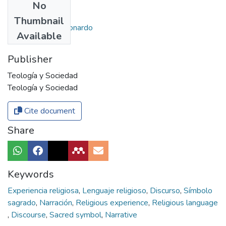
No
Authors
Thumbnail
Rojas Cadena, Leonardo
Available
Publisher
Teología y Sociedad
Teología y Sociedad
Cite document
Share
Keywords
Experiencia religiosa
,
Lenguaje religioso
,
Discurso
,
Símbolo
sagrado
,
Narración
,
Religious experience
,
Religious language
,
Discourse
,
Sacred symbol
,
Narrative