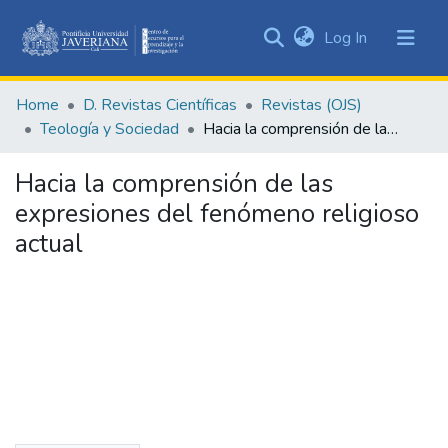
(current)
Log In
Communities
&
Home
D. Revistas Científicas
Revistas (OJS)
Collections
Teología y Sociedad
Hacia la comprensión de las expresiones del fenómeno religioso actual
All of DSpace
Hacia la comprensión de las
Statistics
expresiones del fenómeno religioso
actual