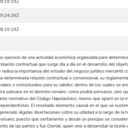
8:19:19Z
9:24:26Z
8:19:19Z
 ejercicio de una actividad económica organizada para determinad
relación contractual que surge día a día en el desarrollo del objeto 
radica la importancia del estudio del negocio jurídico mercantil 
na determinada relación contractual o convencional, su reglamentac
ales o estructurales para su validez, dentro de los cuales se en
uiera subyace en el derecho romano, como podría pensarse, sino q
lante normativo del Código Napoleónico, mismo que operó en la 
dependentistas. El reseñado elemento causal en el que se sustenta
enerado álgidas disertaciones sobre su utilidad a lo largo de la h
ecesario, puesto que ciertamente y desde un principio se conside
nto de las partes y fue Domat, quien vino a desarrollar la teoría 