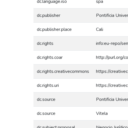
dc.language.iso
spa
dc.publisher
Pontificia Unive
dc.publisher.place
Cali
dc.rights
info:eu-repo/s
dc.rights.coar
http://purl.org/
dc.rights.creativecommons
https://creativ
dc.rights.uri
https://creativ
dc.source
Pontificia Unive
dc.source
Vitela
dc.subject.proposal
Negocio Jurídico