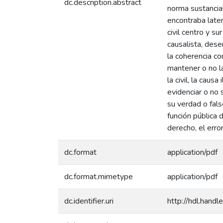
dc.description.abstract
norma sustancial
encontraba late
civil centro y s
causalista, des
la coherencia co
mantener o no la
la civil, la caus
evidenciar o no 
su verdad o fals
función pública 
derecho, el error
dc.format
application/pdf
dc.format.mimetype
application/pdf
dc.identifier.uri
http://hdl.han