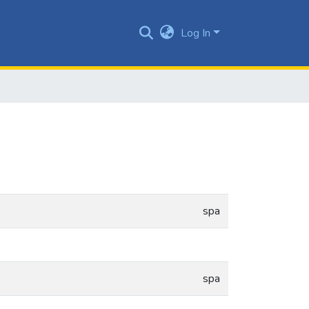
Log In
spa
spa