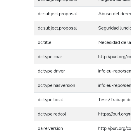
dc.subject.proposal
Abuso del dere
dc.subject.proposal
Seguridad Jurídi
dc.title
Necesidad de la 
dc.type.coar
http://purl.org/
dc.type.driver
info:eu-repo/se
dc.type.hasversion
info:eu-repo/se
dc.type.local
Tesis/Trabajo de
dc.type.redcol
https://purl.org
oaire.version
http://purl.org