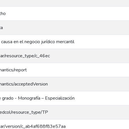
cho
ca
causa en el negocio jurídico mercantil
coar/resource_type/c_46ec
mantics/report
mantics/acceptedVersion
 grado - Monografía – Especialización
/redcol/resource_type/TP
/coar/version/c_ab4af688f83e57aa