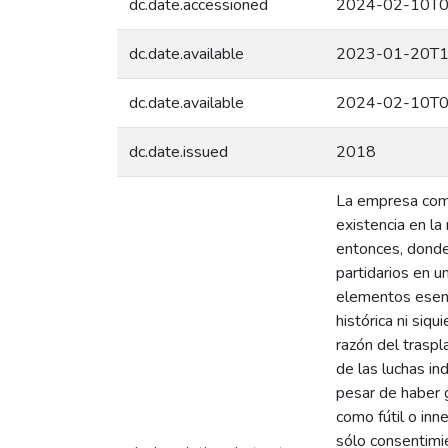
dc.date.accessioned
2024-02-10T0
dc.date.available
2023-01-20T1
dc.date.available
2024-02-10T0
dc.date.issued
2018
La empresa como
existencia en la 
entonces, donde 
partidarios en u
elementos esenci
histórica ni siq
razón del trasp
de las luchas in
pesar de haber g
como fútil o inn
sólo consentimie