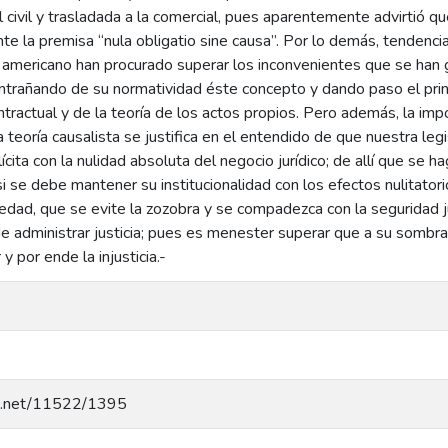
 civil y trasladada a la comercial, pues aparentemente advirtió que
nte la premisa “nula obligatio sine causa”. Por lo demás, tenden
ur americano han procurado superar los inconvenientes que se han g
entrañando de su normatividad éste concepto y dando paso el pr
ntractual y de la teoría de los actos propios. Pero además, la imp
 teoría causalista se justifica en el entendido de que nuestra legi
a ilícita con la nulidad absoluta del negocio jurídico; de allí que se
si se debe mantener su institucionalidad con los efectos nulitator
edad, que se evite la zozobra y se compadezca con la seguridad ju
de administrar justicia; pues es menester superar que a su sombra
 y por ende la injusticia.-
dle.net/11522/1395