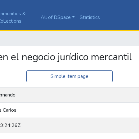
mmunities &
All of DSpace
Statistics
ollections
n el negocio jurídico mercantil
Simple item page
ernando
s Carlos
9:24:26Z