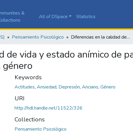
mmunities &
All of DSpace
Statistics
ollections
JS)
Pensamiento Psicológico
Diferencias en la calidad de vida y estado anímico de pacientes mayores hospitalizados según el género
ad de vida y estado anímico de 
l género
Keywords
Actitudes
,
Ansiedad
,
Depresión
,
Anciano
,
Género
URI
http://hdl.handle.net/11522/326
Collections
Pensamiento Psicológico