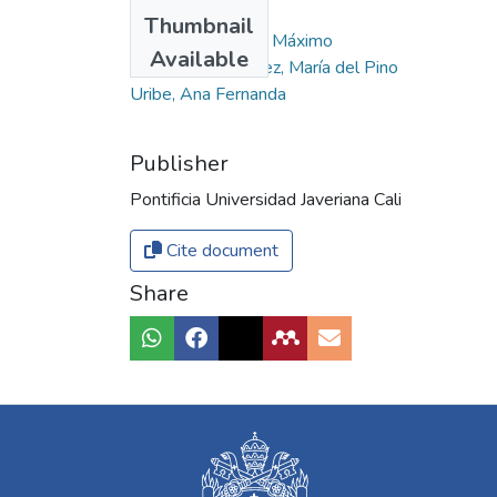
Authors
Thumbnail
Molina Linde, Juan Máximo
Available
Sánchez Hernández, María del Pino
Uribe, Ana Fernanda
Publisher
Pontificia Universidad Javeriana Cali
Cite document
Share