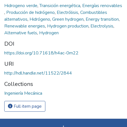
Hidrogeno verde
,
Transición energética
,
Energías renovables
,
Producción de hidrógeno
,
Electrólisis
,
Combustibles
alternativos
,
Hidrógeno
,
Green hydrogen
,
Energy transition
,
Renewable energies
,
Hydrogen production
,
Electrolysis
,
Alternative fuels
,
Hydrogen
DOI
https://doi.org/10.71618/h4ac-0m22
URI
http://hdl.handle.net/11522/2844
Collections
Ingeniería Mecánica
Full item page