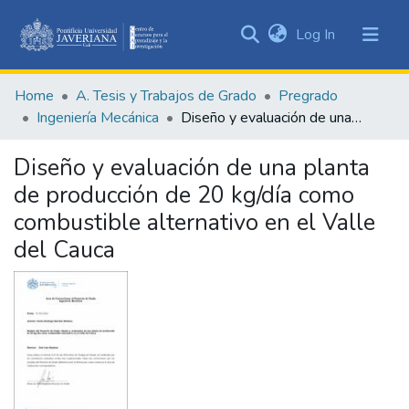
(current)
Log In
Communities
&
Home
A. Tesis y Trabajos de Grado
Pregrado
Collections
Ingeniería Mecánica
Diseño y evaluación de una planta de producción de 20 kg/día como combustible alternativo en el Valle del Cauca
All of DSpace
Diseño y evaluación de una planta
Statistics
de producción de 20 kg/día como
combustible alternativo en el Valle
del Cauca