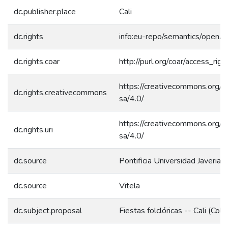
dc.publisher.place
Cali
dc.rights
info:eu-repo/semantics/openA
dc.rights.coar
http://purl.org/coar/access_rig
https://creativecommons.org/l
dc.rights.creativecommons
sa/4.0/
https://creativecommons.org/l
dc.rights.uri
sa/4.0/
dc.source
Pontificia Universidad Javeriana
dc.source
Vitela
dc.subject.proposal
Fiestas folclóricas -- Cali (Co