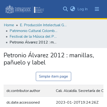
(current)
Log In
Communities
&
Home
E. Producción Intelectual General
Collections
Patrimonio Cultural Colombiano
All of DSpace
Festival de la Música del Pacífico Petronio Álvarez
Petronio Álvarez 2012 : manillas, pañuelo y label
Statistics
Petronio Álvarez 2012 : manillas,
pañuelo y label
Simple item page
dc.contributor.author
Cali. Alcaldía. Secretaría de Cu
dc.date.accessioned
2023-01-20T19:24:26Z