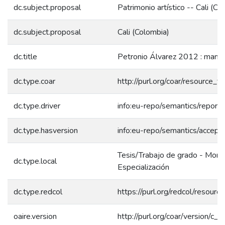
dc.subject.proposal
Patrimonio artístico -- Cali (C
dc.subject.proposal
Cali (Colombia)
dc.title
Petronio Álvarez 2012 : manill
dc.type.coar
http://purl.org/coar/resource_
dc.type.driver
info:eu-repo/semantics/report
dc.type.hasversion
info:eu-repo/semantics/accept
Tesis/Trabajo de grado - Mono
dc.type.local
Especialización
dc.type.redcol
https://purl.org/redcol/resour
oaire.version
http://purl.org/coar/version/