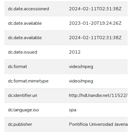
dc.date.accessioned
2024-02-11T02:31:38Z
dc.date.available
2023-01-20T19:24:26Z
dc.date.available
2024-02-11T02:31:38Z
dc.date.issued
2012
dc.format
video/mpeg
dc.format.mimetype
video/mpeg
dc.identifier.uri
http://hdl.handle.net/11522/
dc.language.iso
spa
dc.publisher
Pontificia Universidad Javeriana