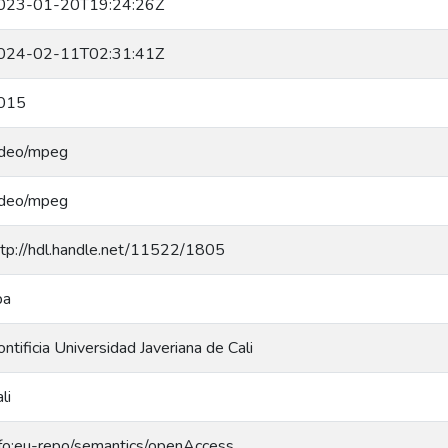
023-01-20T19:24:26Z
024-02-11T02:31:41Z
015
ideo/mpeg
ideo/mpeg
ttp://hdl.handle.net/11522/1805
pa
ntificia Universidad Javeriana de Cali
li
nfo:eu-repo/semantics/openAccess