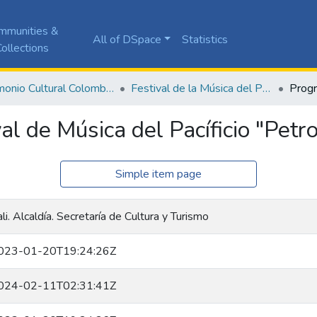
mmunities &
All of DSpace
Statistics
ollections
Patrimonio Cultural Colombiano
Festival de la Música del Pacífico Petronio Álvarez
l de Música del Pacíficio "Petr
Simple item page
li. Alcaldía. Secretaría de Cultura y Turismo
023-01-20T19:24:26Z
024-02-11T02:31:41Z