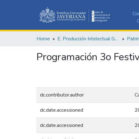
Co
C
Home
E. Producción Intelectual General
Programación 3o Festiva
dc.contributor.author
Ca
dc.date.accessioned
2
dc.date.accessioned
2