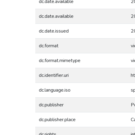
dc.date.available
2
dc.date.available
2
dc.date.issued
2
dc.format
v
dc.format.mimetype
v
dc.identifier.uri
h
dc.language.iso
s
dc.publisher
Po
dc.publisher.place
Ca
dc.rights
i