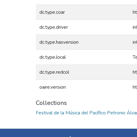
dc.type.coar
ht
dc.type.driver
i
dc.type.hasversion
i
dc.type.local
Te
dc.type.redcol
ht
oaire.version
h
Collections
Festival de la Música del Pacífico Petronio Álva