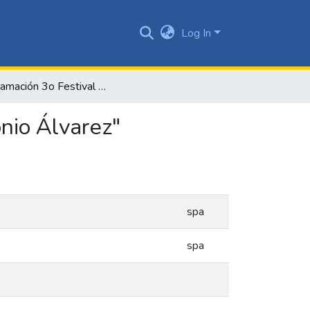
Log In
Programación 3o Festival de Música del Pacíficio "Petronio Álvarez"
onio Álvarez"
spa
spa