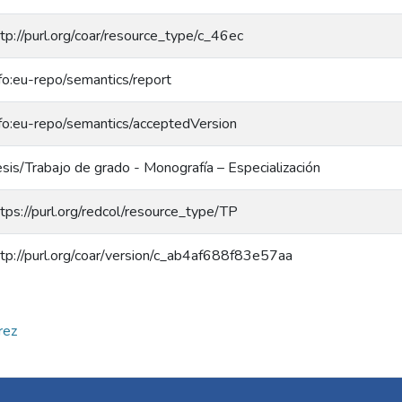
tp://purl.org/coar/resource_type/c_46ec
nfo:eu-repo/semantics/report
nfo:eu-repo/semantics/acceptedVersion
sis/Trabajo de grado - Monografía – Especialización
tps://purl.org/redcol/resource_type/TP
ttp://purl.org/coar/version/c_ab4af688f83e57aa
rez