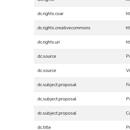
dc.rights.coar
ht
dc.rights.creativecommons
h
dc.rights.uri
h
dc.source
Po
dc.source
Vi
dc.subject.proposal
Fi
dc.subject.proposal
Pa
dc.subject.proposal
Ca
dc.title
P