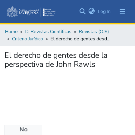
(current)
Log In
Communities
&
Home
D. Revistas Científicas
Revistas (OJS)
Collections
Criterio Jurídico
El derecho de gentes desde la perspectiva de John Rawls
All of DSpace
El derecho de gentes desde la
Statistics
perspectiva de John Rawls
No
Authors