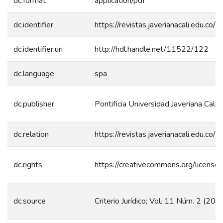
dc.format
application/pdf
dc.identifier
https://revistas.javerianacali.edu.co/i
dc.identifier.uri
http://hdl.handle.net/11522/122
dc.language
spa
dc.publisher
Pontificia Universidad Javeriana Cali
dc.relation
https://revistas.javerianacali.edu.co/i
dc.rights
https://creativecommons.org/license
dc.source
Criterio Jurídico; Vol. 11 Núm. 2 (201