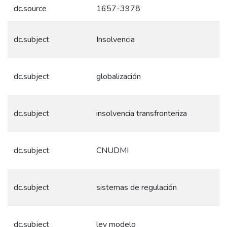
dc.source
1657-3978
dc.subject
Insolvencia
dc.subject
globalización
dc.subject
insolvencia transfronteriza
dc.subject
CNUDMI
dc.subject
sistemas de regulación
dc.subject
ley modelo