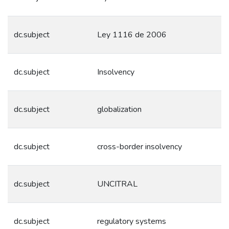
dc.subject
Ley 1116 de 2006
dc.subject
Insolvency
dc.subject
globalization
dc.subject
cross-border insolvency
dc.subject
UNCITRAL
dc.subject
regulatory systems