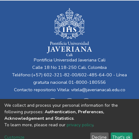
Pontificia Universidad Javeriana Cali
Calle 18 No 118-250 Cali, Colombia
Teléfono:(+57) 602-321-82-00/602-485-64-00 - Línea
gratuita nacional 01-8000-180556
Contacto repositorio Vitela:
vitela@javerianacali.edu.co
We collect and process your personal information for the
following purposes:
Authentication, Preferences,
Acknowledgement and Statistics
.
To learn more, please read our
privacy policy
.
Cookie
Privacy
End User
Send
Customize
Decline
That's ok