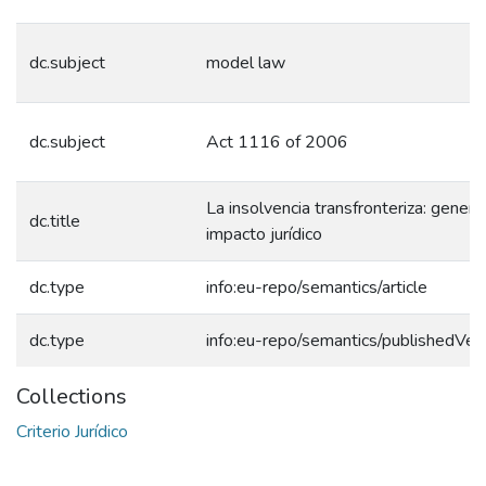
dc.subject
model law
dc.subject
Act 1116 of 2006
La insolvencia transfronteriza: gene
dc.title
impacto jurídico
dc.type
info:eu-repo/semantics/article
dc.type
info:eu-repo/semantics/publishedVer
Collections
Criterio Jurídico