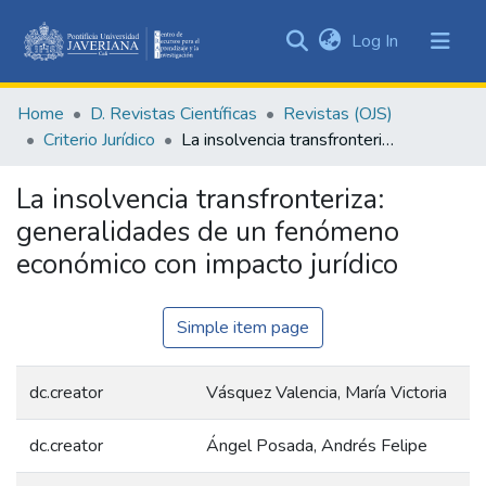
(current)
Log In
Communities
&
Home
D. Revistas Científicas
Revistas (OJS)
Collections
Criterio Jurídico
La insolvencia transfronteriza: generalidades de un fenómeno económico con impacto jurídico
All of DSpace
La insolvencia transfronteriza:
Statistics
generalidades de un fenómeno
económico con impacto jurídico
Simple item page
dc.creator
Vásquez Valencia, María Victoria
dc.creator
Ángel Posada, Andrés Felipe