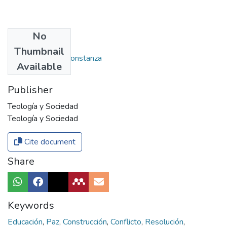
No
Authors
Thumbnail
Dueñas Solarte, Constanza
Available
Publisher
Teología y Sociedad
Teología y Sociedad
Cite document
Share
Keywords
Educación
,
Paz
,
Construcción
,
Conflicto
,
Resolución
,