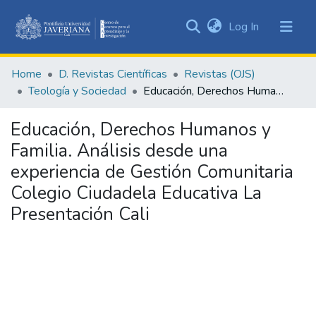
(current)
Log In
Communities
&
Home
D. Revistas Científicas
Revistas (OJS)
Collections
Teología y Sociedad
Educación, Derechos Humanos y Familia. Análisis desde una experiencia de Gestión Comunitaria Colegio Ciudadela Educativa La Presentación Cali
All of DSpace
Educación, Derechos Humanos y
Statistics
Familia. Análisis desde una
experiencia de Gestión Comunitaria
Colegio Ciudadela Educativa La
Presentación Cali