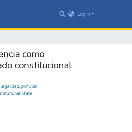
Log In
rencia como
ado constitucional
e legalidad
,
principio
stitutional state
,