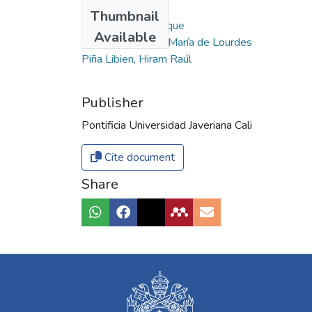
Authors
Thumbnail
Uribe Arzate, Enrique
Available
González Chávez, María de Lourdes
Piña Libien, Hiram Raúl
Publisher
Pontificia Universidad Javeriana Cali
Cite document
Share