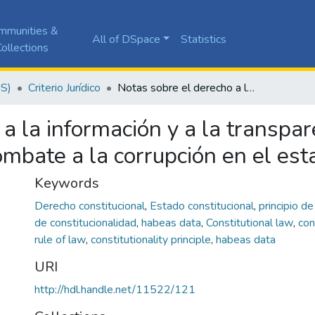
mmunities &
All of DSpace
Statistics
ollections
JS)
Criterio Jurídico
Notas sobre el derecho a la información y a la transparencia como herramientas para el combate a la corrupción en el estado constitucional
a la información y a la transpa
mbate a la corrupción en el est
Keywords
Derecho constitucional
,
Estado constitucional
,
principio d
de constitucionalidad
,
habeas data
,
Constitutional law
,
con
rule of law
,
constitutionality principle
,
habeas data
URI
http://hdl.handle.net/11522/121