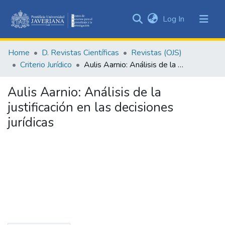
(current)
Log In
Communities
&
Home
D. Revistas Científicas
Revistas (OJS)
Collections
Criterio Jurídico
Aulis Aarnio: Análisis de la justificación en las decisiones jurídicas
All of DSpace
Aulis Aarnio: Análisis de la
Statistics
justificación en las decisiones
jurídicas