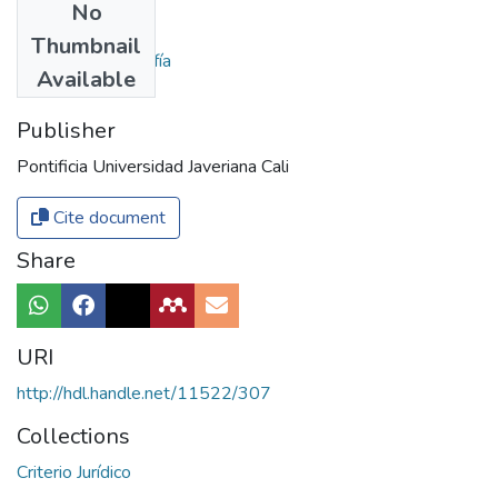
No
Authors
Thumbnail
Mena Zuluaga, Sofía
Available
Publisher
Pontificia Universidad Javeriana Cali
Cite document
Share
URI
http://hdl.handle.net/11522/307
Collections
Criterio Jurídico