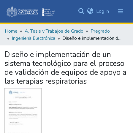
(current)
Log In
Communities
&
Home
A. Tesis y Trabajos de Grado
Pregrado
Collections
Ingeniería Electrónica
Diseño e implementación de un sistema tecnológico para el proceso de validación de equipos de apoyo a las terapias respiratorias
All of DSpace
Diseño e implementación de un
Statistics
sistema tecnológico para el proceso
de validación de equipos de apoyo a
las terapias respiratorias