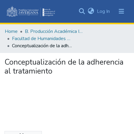
(current)
Log In
Communities
&
Home
B. Producción Académica Institucional
Collections
Facultad de Humanidades y Ciencias Sociales
All of DSpace
Conceptualización de la adherencia al tratamiento
Statistics
Conceptualización de la adherencia
al tratamiento