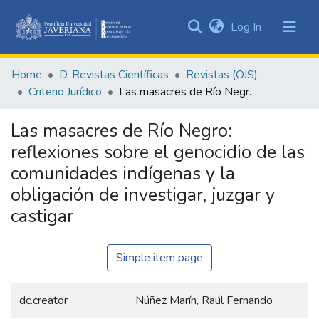
(current)
Log In
Communities
&
Home
D. Revistas Científicas
Revistas (OJS)
Collections
Criterio Jurídico
Las masacres de Río Negro: reflexiones sobre el genocidio de las comunidades indígenas y la obligación de investigar, juzgar y castigar
All of DSpace
Las masacres de Río Negro:
Statistics
reflexiones sobre el genocidio de las
comunidades indígenas y la
obligación de investigar, juzgar y
castigar
Simple item page
dc.creator
Núñez Marín, Raúl Fernando