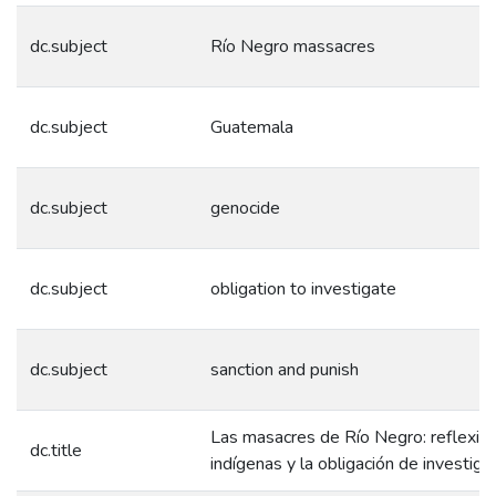
dc.subject
Río Negro massacres
dc.subject
Guatemala
dc.subject
genocide
dc.subject
obligation to investigate
dc.subject
sanction and punish
Las masacres de Río Negro: reflexio
dc.title
indígenas y la obligación de investigar