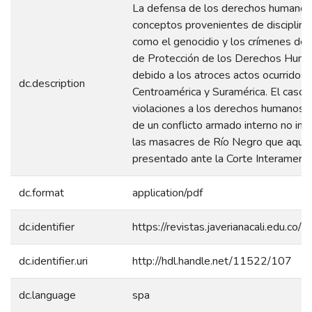
La defensa de los derechos humanos a 
conceptos provenientes de disciplinas
como el genocidio y los crímenes de 
de Protección de los Derechos Huma
debido a los atroces actos ocurridos
dc.description
Centroamérica y Suramérica. El caso 
violaciones a los derechos humanos 
de un conflicto armado interno no int
las masacres de Río Negro que aquí s
presentado ante la Corte Interamer
dc.format
application/pdf
dc.identifier
https://revistas.javerianacali.edu.co/i
dc.identifier.uri
http://hdl.handle.net/11522/107
dc.language
spa