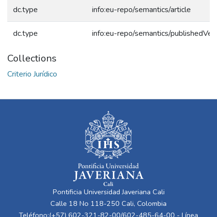
dc.type
info:eu-repo/semantics/article
dc.type
info:eu-repo/semantics/publishedVer
Collections
Criterio Jurídico
Pontificia Universidad Javeriana Cali
Calle 18 No 118-250 Cali, Colombia
Teléfono:(+57) 602-321-82-00/602-485-64-00 - Línea