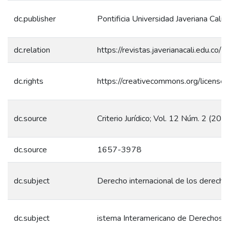
dc.publisher
Pontificia Universidad Javeriana Cali
dc.relation
https://revistas.javerianacali.edu.co/i
dc.rights
https://creativecommons.org/license
dc.source
Criterio Jurídico; Vol. 12 Núm. 2 (201
dc.source
1657-3978
dc.subject
Derecho internacional de los derech
dc.subject
istema Interamericano de Derechos