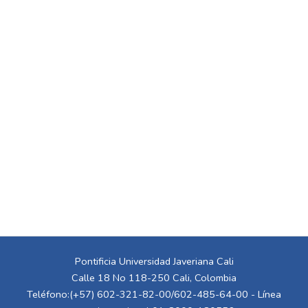
Pontificia Universidad Javeriana Cali
Calle 18 No 118-250 Cali, Colombia
Teléfono:(+57) 602-321-82-00/602-485-64-00 - Línea