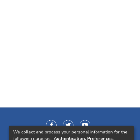
We collect and process your personal information for the
following purposes:
Authentication, Preferences,