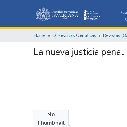
Co
C
Home
D. Revistas Científicas
Revistas (O
La nueva justicia penal
No
Authors
Thumbnail
Quintana, Juan José