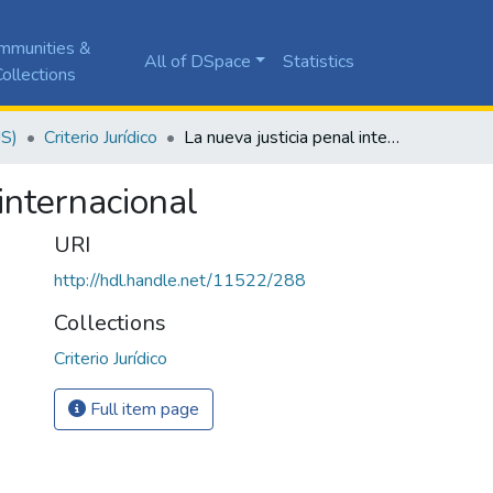
mmunities &
All of DSpace
Statistics
ollections
JS)
Criterio Jurídico
La nueva justicia penal internacional
 internacional
URI
http://hdl.handle.net/11522/288
Collections
Criterio Jurídico
Full item page