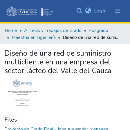
(current)
Log In
Communities
&
Home
A. Tesis y Trabajos de Grado
Posgrado
Collections
Maestría en Ingeniería
Diseño de una red de suministro multicliente en una empresa del sector lácteo del Valle del Cauca
All of DSpace
Diseño de una red de suministro
Statistics
multicliente en una empresa del
sector lácteo del Valle del Cauca
Files
Proyecto de Grado Final - John Alexander Meneses