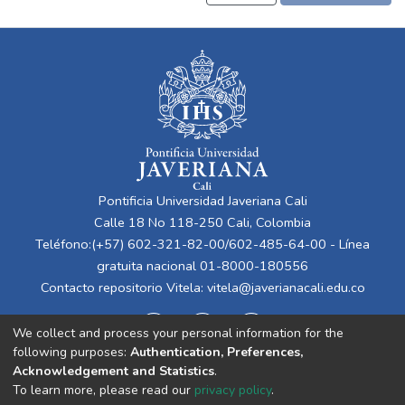
Pontificia Universidad Javeriana Cali
Calle 18 No 118-250 Cali, Colombia
Teléfono:(+57) 602-321-82-00/602-485-64-00 - Línea
gratuita nacional 01-8000-180556
Contacto repositorio Vitela:
vitela@javerianacali.edu.co
We collect and process your personal information for the
following purposes:
Authentication, Preferences,
Acknowledgement and Statistics
.
To learn more, please read our
privacy policy
.