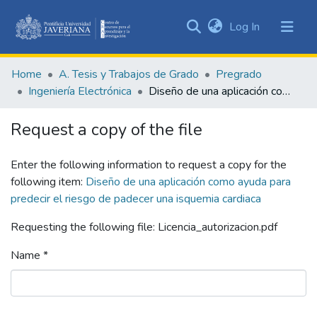
(current)
Log In
Communities
&
Home
A. Tesis y Trabajos de Grado
Pregrado
Collections
Ingeniería Electrónica
Diseño de una aplicación como ayuda para predecir el riesgo de padecer una isquemia cardiaca
All of DSpace
Request a copy of the file
Statistics
Enter the following information to request a copy for the
following item:
Diseño de una aplicación como ayuda para
predecir el riesgo de padecer una isquemia cardiaca
Requesting the following file: Licencia_autorizacion.pdf
Name *