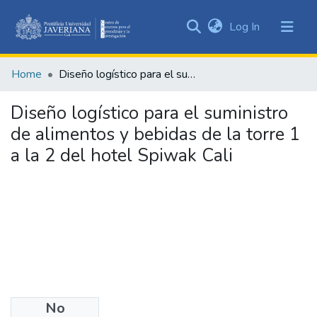
(current)
Log In
Communities
&
Home
Diseño logístico para el suministro de alimentos y bebidas de la torre 1 a la 2 del hotel Spiwak Cali
Collections
All of DSpace
Diseño logístico para el suministro
de alimentos y bebidas de la torre 1
Statistics
a la 2 del hotel Spiwak Cali
No
Date