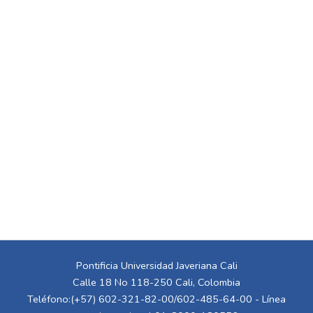
Pontificia Universidad Javeriana Cali
Calle 18 No 118-250 Cali, Colombia
Teléfono:(+57) 602-321-82-00/602-485-64-00 - Línea