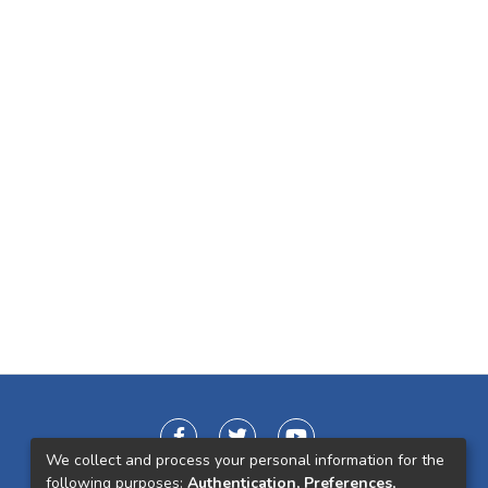
We collect and process your personal information for the
following purposes:
Authentication, Preferences,