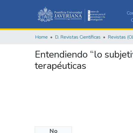
Co
C
Home
D. Revistas Científicas
Revistas (O
Entendiendo “lo subjet
terapéuticas
No