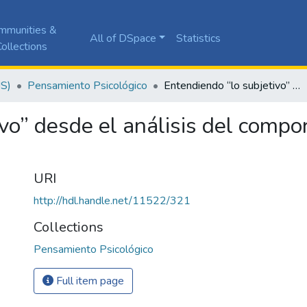
mmunities &
All of DSpace
Statistics
ollections
JS)
Pensamiento Psicológico
Entendiendo “lo subjetivo” desde el análisis del comportamiento y propuestas terapéuticas
ivo” desde el análisis del comp
URI
http://hdl.handle.net/11522/321
Collections
Pensamiento Psicológico
Full item page