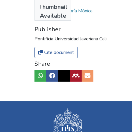
Authors
Thumbnail
Novoa Gómez, María Mónica
Available
Publisher
Pontificia Universidad Javeriana Cali
Cite document
Share