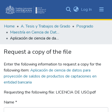
(current)
Log In
Communities
&
Home
A. Tesis y Trabajos de Grado
Posgrado
Collections
Maestría en Ciencia de Datos
All of DSpace
Aplicación de ciencia de datos para proyección de saldos de productos de captaciones en entidad bancaria
Statistics
Request a copy of the file
Enter the following information to request a copy for the
following item:
Aplicación de ciencia de datos para
proyección de saldos de productos de captaciones en
entidad bancaria
Requesting the following file: LICENCIA DE USO.pdf
Name *