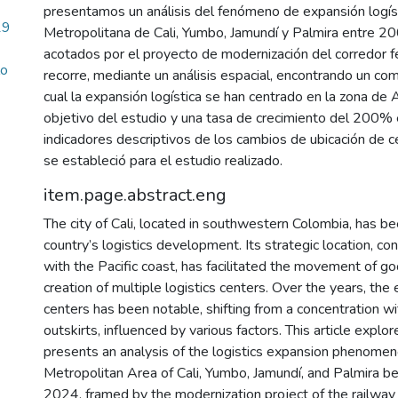
presentamos un análisis del fenómeno de expansión logís
19
Metropolitana de Cali, Yumbo, Jamundí y Palmira entre 
acotados por el proyecto de modernización del corredor fe
lo
recorre, mediante un análisis espacial, encontrando un co
cual la expansión logística se han centrado en la zona de 
objetivo del estudio y una tasa de crecimiento del 200% e
indicadores descriptivos de los cambios de ubicación de c
se estableció para el estudio realizado.
item.page.abstract.eng
The city of Cali, located in southwestern Colombia, has be
country’s logistics development. Its strategic location, con
with the Pacific coast, has facilitated the movement of g
creation of multiple logistics centers. Over the years, the
centers has been notable, shifting from a concentration with
outskirts, influenced by various factors. This article explo
presents an analysis of the logistics expansion phenomen
Metropolitan Area of Cali, Yumbo, Jamundí, and Palmira
2024, framed by the modernization project of the railway 