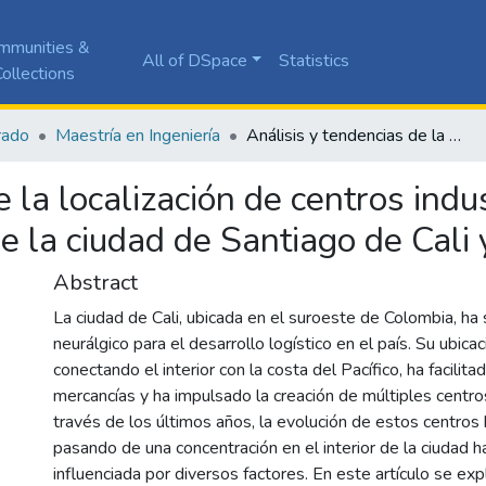
mmunities &
All of DSpace
Statistics
ollections
rado
Maestría en Ingeniería
Análisis y tendencias de la localización de centros industriales y logísticos en el corredor ferroviario de la ciudad de Santiago de Cali y municipios vecinos
 la localización de centros indus
de la ciudad de Santiago de Cali
Abstract
La ciudad de Cali, ubicada en el suroeste de Colombia, ha
neurálgico para el desarrollo logístico en el país. Su ubicac
conectando el interior con la costa del Pacífico, ha facilit
mercancías y ha impulsado la creación de múltiples centros
través de los últimos años, la evolución de estos centros 
pasando de una concentración en el interior de la ciudad hac
influenciada por diversos factores. En este artículo se exp