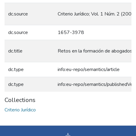
dc.source
Criterio Jurídico; Vol. 1 Núm. 2 (2002)
dc.source
1657-3978
dc.title
Retos en la formación de abogados. 
dc.type
info:eu-repo/semantics/article
dc.type
info:eu-repo/semantics/publishedVer
Collections
Criterio Jurídico