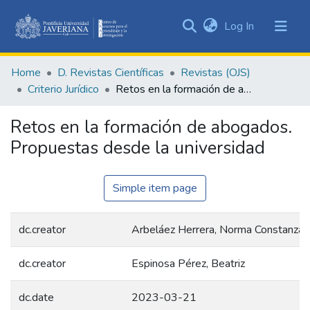
(current)
Log In
Communities
&
Home
D. Revistas Científicas
Revistas (OJS)
Collections
Criterio Jurídico
Retos en la formación de abogados. Propuestas desde la universidad
All of DSpace
Retos en la formación de abogados.
Statistics
Propuestas desde la universidad
Simple item page
dc.creator
Arbeláez Herrera, Norma Constanza
dc.creator
Espinosa Pérez, Beatriz
dc.date
2023-03-21