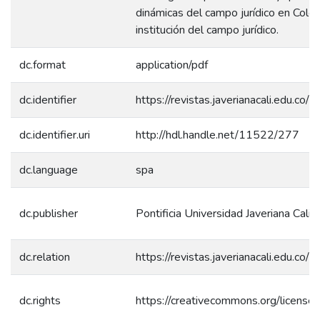
dinámicas del campo jurídico en Colo
institución del campo jurídico.
dc.format
application/pdf
dc.identifier
https://revistas.javerianacali.edu.co/i
dc.identifier.uri
http://hdl.handle.net/11522/277
dc.language
spa
dc.publisher
Pontificia Universidad Javeriana Cali
dc.relation
https://revistas.javerianacali.edu.co/
dc.rights
https://creativecommons.org/license