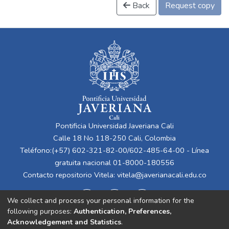
Back
Request copy
Pontificia Universidad Javeriana Cali
Calle 18 No 118-250 Cali, Colombia
Teléfono:(+57) 602-321-82-00/602-485-64-00 - Línea
gratuita nacional 01-8000-180556
Contacto repositorio Vitela:
vitela@javerianacali.edu.co
We collect and process your personal information for the
following purposes:
Authentication, Preferences,
Acknowledgement and Statistics
.