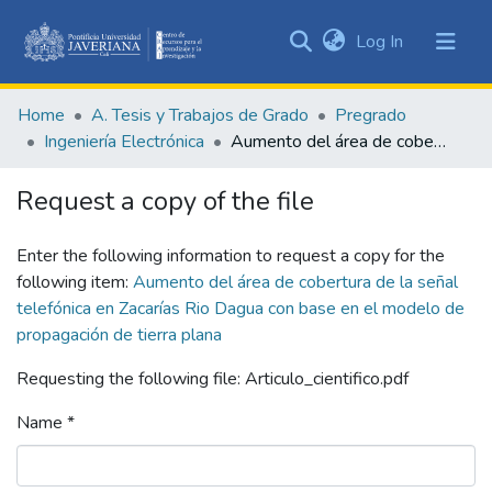
(current)
Log In
Communities
&
Home
A. Tesis y Trabajos de Grado
Pregrado
Collections
Ingeniería Electrónica
Aumento del área de cobertura de la señal telefónica en Zacarías Rio Dagua con base en el modelo de propagación de tierra plana
All of DSpace
Request a copy of the file
Statistics
Enter the following information to request a copy for the
following item:
Aumento del área de cobertura de la señal
telefónica en Zacarías Rio Dagua con base en el modelo de
propagación de tierra plana
Requesting the following file: Articulo_cientifico.pdf
Name *