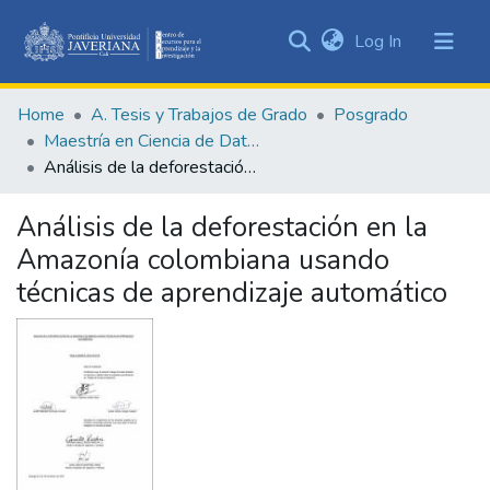
(current)
Log In
Communities
&
Home
A. Tesis y Trabajos de Grado
Posgrado
Collections
Maestría en Ciencia de Datos
All of DSpace
Análisis de la deforestación en la Amazonía colombiana usando técnicas de aprendizaje automático
Statistics
Análisis de la deforestación en la
Amazonía colombiana usando
técnicas de aprendizaje automático