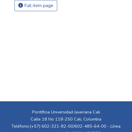
Full item page
Pontificia Universidad Javeriana Cali
Calle 18 No 118-250 Cali, Colombia
Teléfono:(+57) 602-321-82-00/602-485-64-00 - Línea