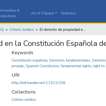
mmunities &
All of DSpace
Statistics
ollections
JS)
Criterio Jurídico
El derecho de propiedad en la Constitución Española de 1978
d en la Constitución Española 
Keywords
Constitución española
,
Derechos fundamentales
,
Derecho
privada.
,
Spanish Constitution
,
fundamental rights
,
right to
URI
http://hdl.handle.net/11522/206
Collections
Criterio Jurídico