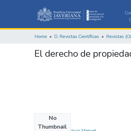
Co
C
Home
D. Revistas Científicas
Revistas (O
El derecho de propieda
No
Authors
Thumbnail
García Costa, Francisco Manuel