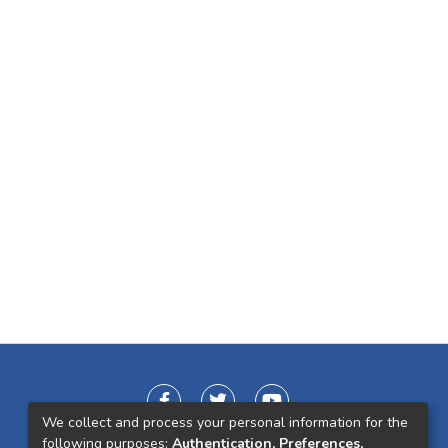
We collect and process your personal information for the
following purposes:
Authentication, Preferences,